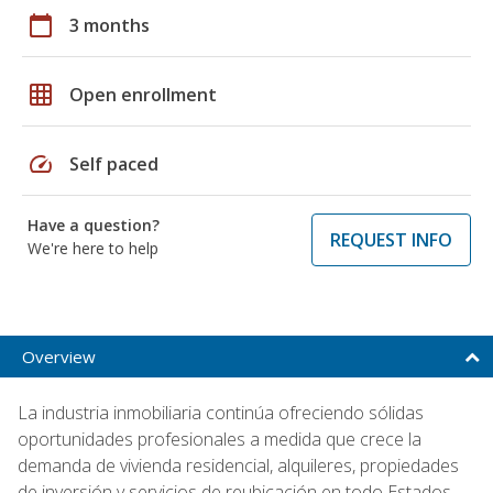
calendar_today
3 months
grid_on
Open enrollment
speed
Self paced
Have a question?
REQUEST INFO
We're here to help
Overview
La industria inmobiliaria continúa ofreciendo sólidas
oportunidades profesionales a medida que crece la
demanda de vivienda residencial, alquileres, propiedades
de inversión y servicios de reubicación en todo Estados