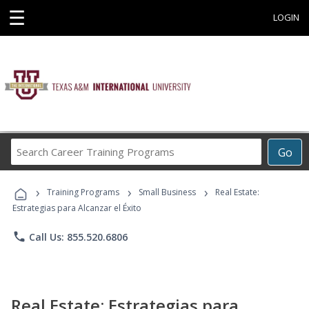
☰
LOGIN
Search
Go
Career
Training
›
›
›
Programs
Training Programs
Small Business
Real Estate:
Estrategias para Alcanzar el Éxito
phone
Call Us: 855.520.6806
Real Estate: Estrategias para