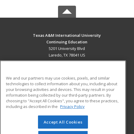
Texas A&M International University
Continuing Education
5201 University Blvd
Laredo, TX 78041 US
MAIN CONTENT
Career Training
We and our partners may use cookies, pixels, and similar
technologies to collect information about you, including about
ADDITIONAL RESOURCES
your browsing activities and devices. This may result in your
information being collected by our third-party partners. By
Military
Student Blog
choosing to "Accept All Cookies", you agree to these practices,
Financial Assistance
including as described in the
Privacy Policy
Help
Accept All Cookies
© 2026 ed2go, a division of Cengage Learning. All rights
reserved. The material on this site cannot be reproduced or