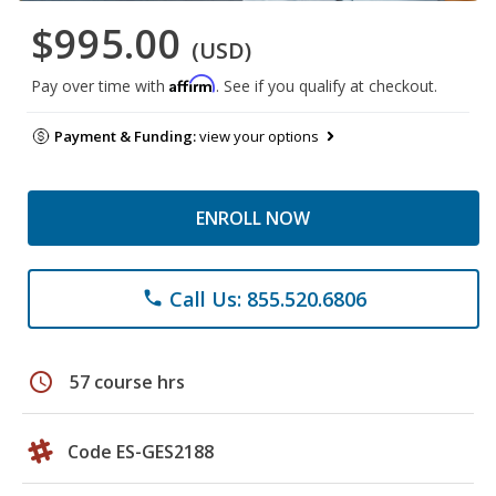
$995.00
(USD)
Affirm
Pay over time with
. See if you qualify at checkout.
Payment & Funding:
view your options
ENROLL NOW
Call Us: 855.520.6806
phone
schedule
57 course hrs
Code ES-GES2188