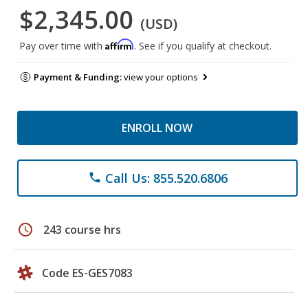
$2,345.00
(USD)
Affirm
Pay over time with
. See if you qualify at checkout.
Payment & Funding:
view your options
ENROLL NOW
Call Us: 855.520.6806
phone
schedule
243 course hrs
Code ES-GES7083