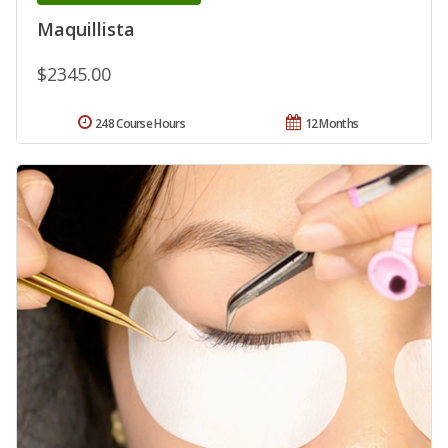
Maquillista
$2345.00
248 Course Hours
12 Months