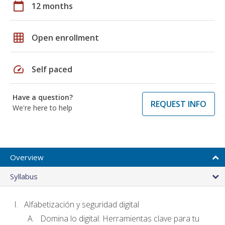
calendar_today
12 months
grid_on
Open enrollment
speed
Self paced
Have a question?
REQUEST INFO
We're here to help
Overview
Syllabus
Alfabetización y seguridad digital
Domina lo digital: Herramientas clave para tu