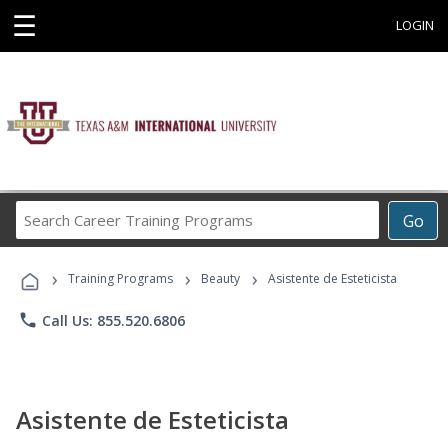
☰
LOGIN
Search
Go
Career
Training
›
›
›
Programs
Training Programs
Beauty
Asistente de Esteticista
phone
Call Us: 855.520.6806
Asistente de Esteticista