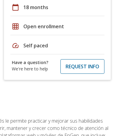
calendar_today
18 months
grid_on
Open enrollment
speed
Self paced
Have a question?
REQUEST INFO
We're here to help
s le permite practicar y mejorar sus habilidades
rir, mantener y crecer como técnico de atención al
 plataformas web y móviles de EnGen, que incluye: