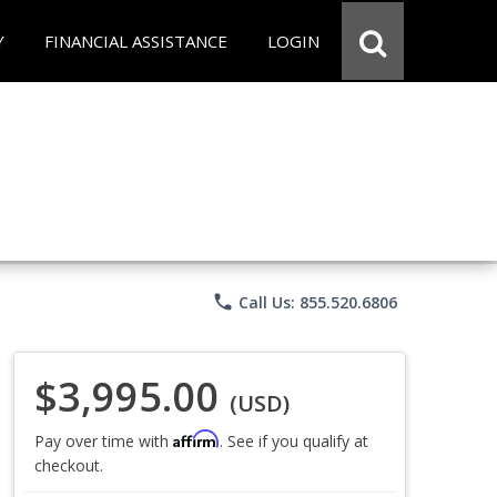
Y
FINANCIAL ASSISTANCE
LOGIN
phone
Call Us: 855.520.6806
$3,995.00
(USD)
Affirm
Pay over time with
. See if you qualify at
checkout.