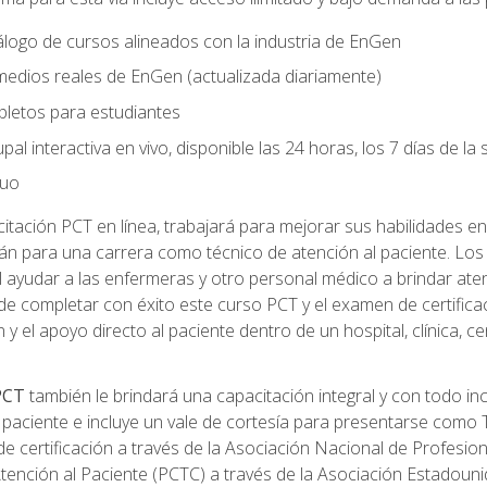
logo de cursos alineados con la industria de EnGen
 medios reales de EnGen (actualizada diariamente)
pletos para estudiantes
pal interactiva en vivo, disponible las 24 horas, los 7 días de l
nuo
tación PCT en línea, trabajará para mejorar sus habilidades en
n para una carrera como técnico de atención al paciente. Los 
 ayudar a las enfermeras y otro personal médico a brindar ate
de completar con éxito este curso PCT y el examen de certifica
 y el apoyo directo al paciente dentro de un hospital, clínica, 
 PCT
también le brindará una capacitación integral y con todo in
paciente e incluye un vale de cortesía para presentarse como T
 certificación a través de la Asociación Nacional de Profesio
Atención al Paciente (PCTC) a través de la Asociación Estadoun