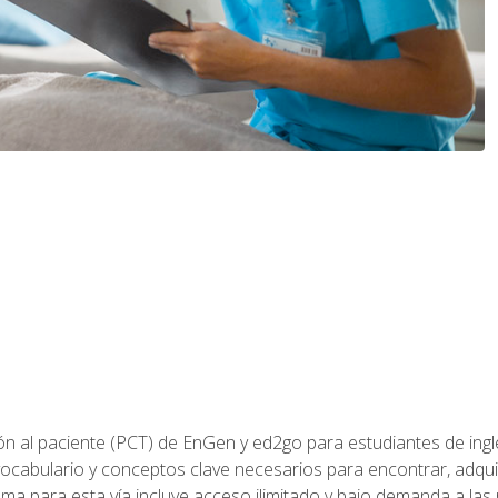
ón al paciente (PCT) de EnGen y ed2go para estudiantes de inglé
ocabulario y conceptos clave necesarios para encontrar, adqui
ama para esta vía incluye acceso ilimitado y bajo demanda a las