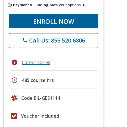
Payment & Funding:
view your options
ENROLL NOW
Call Us: 855.520.6806
phone
info
Career series
schedule
485 course hrs
Code BIL-GES1114
Voucher included