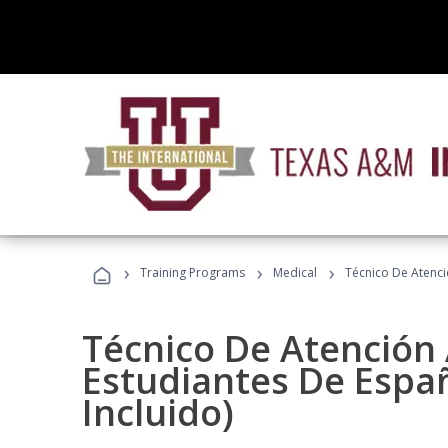
›
›
›
Training Programs
Medical
Técnico De Atenció
Técnico De Atención 
Estudiantes De Españ
Incluido)