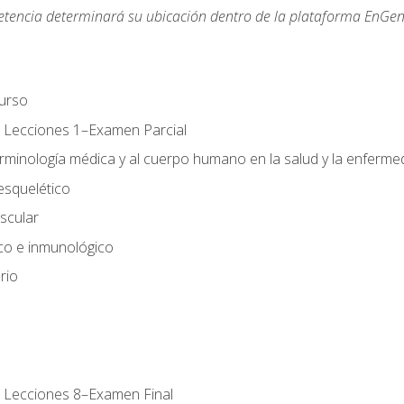
etencia determinará su ubicación dentro de la plataforma EnGen
urso
 Lecciones 1–Examen Parcial
erminología médica y al cuerpo humano en la salud y la enferm
esquelético
scular
ico e inmunológico
rio
 Lecciones 8–Examen Final