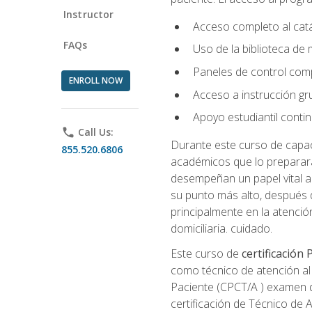
Instructor
Acceso completo al catá
FAQs
Uso de la biblioteca de
Paneles de control com
ENROLL NOW
Acceso a instrucción gru
Apoyo estudiantil conti
phone
Call Us:
Durante este curso de capaci
855.520.6806
académicos que lo preparará
desempeñan un papel vital al
su punto más alto, después 
principalmente en la atención
domiciliaria. cuidado.
Este curso de
certificación
como técnico de atención al 
Paciente (CPCT/A ) examen de
certificación de Técnico de 