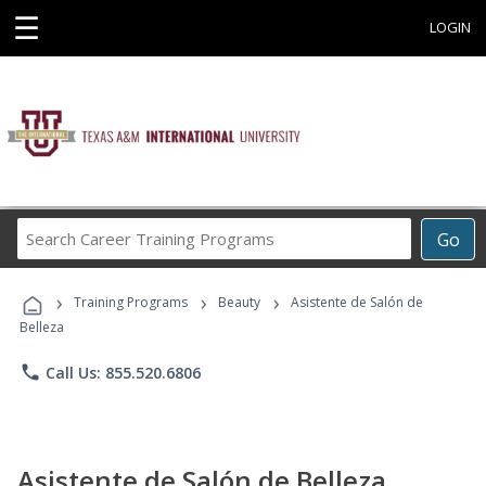
☰
LOGIN
Search
Go
Career
Training
›
›
›
Programs
Training Programs
Beauty
Asistente de Salón de
Belleza
phone
Call Us: 855.520.6806
Asistente de Salón de Belleza