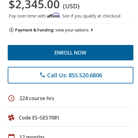
$2,345.00
(USD)
Affirm
Pay over time with
. See if you qualify at checkout.
Payment & Funding:
view your options
ENROLL NOW
Call Us: 855.520.6806
phone
schedule
224 course hrs
Code ES-GES7081
calendar_today
12 months