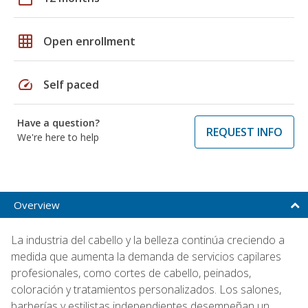
grid_on
Open enrollment
speed
Self paced
Have a question?
REQUEST INFO
We're here to help
Overview
La industria del cabello y la belleza continúa creciendo a
medida que aumenta la demanda de servicios capilares
profesionales, como cortes de cabello, peinados,
coloración y tratamientos personalizados. Los salones,
barberías y estilistas independientes desempeñan un