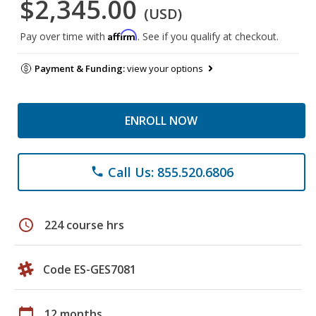
$2,345.00
(USD)
Affirm
Pay over time with
. See if you qualify at checkout.
Payment & Funding:
view your options
ENROLL NOW
Call Us: 855.520.6806
phone
schedule
224 course hrs
Code ES-GES7081
calendar_today
12 months