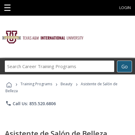
☰
LOGIN
Search
Go
Career
Training
›
›
›
Programs
Training Programs
Beauty
Asistente de Salón de
Belleza
phone
Call Us: 855.520.6806
Asistente de Salón de Belleza