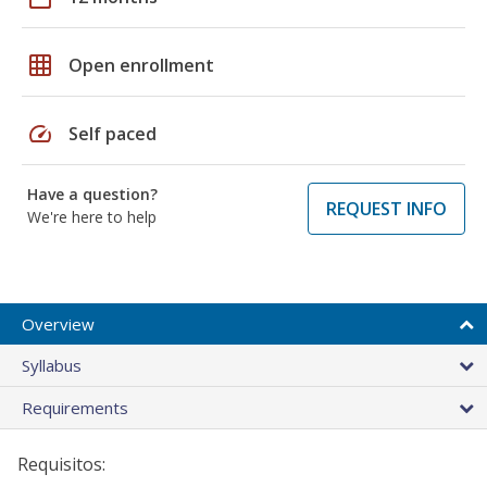
grid_on
Open enrollment
speed
Self paced
Have a question?
REQUEST INFO
We're here to help
Overview
Syllabus
Requirements
Requisitos: